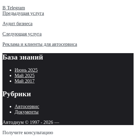
В Telegram
Навигация
Предыдущая услуга
по
Аудит бизнеса
записям
Следующая услуга
Реклама и клиенты для автосервиса
База знаний
Июнь 2025
Май 2025
Май 2017
Рубрики
Автосервис
Документы
Автодиум © 1997 -
2026
—
Получите консультацию