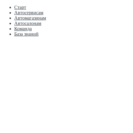
Старт
Автосервисам
Автомагазинам
Автосалонам
Команда
База знаний
Санкт-Петербург, пр. Народного Ополчения, 149, м.
"Пр. Ветеранов"